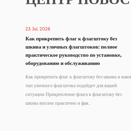
14 Jul, 2026
у без
Outdoor Flagpoles Complete Gui
олное
How to Put a Flag on a Flagpole
ановке,
To put a flag on a flagpole, lower the hal
(rope) to ground level, identify the flag's 
шкива и какой
edge (the left edge with two metal gro
вашей
when the flag is oriented correctly wi...
оку без