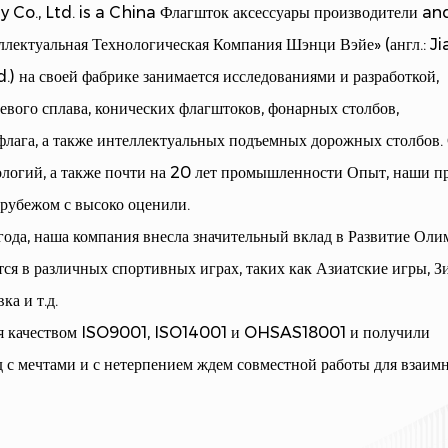
Co., Ltd. is a
China Флагшток аксессуары производители
an
лектуальная Технологическая Компания Шэнци Вэйе» (англ.: J
 на своей фабрике занимается исследованиями и разработкой,
вого сплава, конических флагштоков, фонарных столбов,
флага, а также интеллектуальных подъемных дорожных столбов.
логий, а также почти на 20 лет промышленности Опыт, наши п
 рубежом с высоко оценили.
ода, наша компания внесла значительный вклад в Развитие Ол
тся в различных спортивных играх, таких как Азиатские игры, 
а и т.д.
ия качеством ISO9001, ISO14001 и OHSAS18001 и получили
 с мечтами и с нетерпением ждем совместной работы для взаим