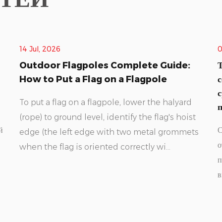
02 Jul, 2026
de:
Типы флагштоков, типичная высота,
сопротивление ветру, замена веревки и
сравнение алюминия и стекловолокна:
yard
полное практическое руководство
hoist
Самый распространенный типы флагштоков К ним
mmets
относятся алюминий, стекловолокно, сталь и дерево,
причем алюминий является доминирующим
выбором для жилого и коммерче...