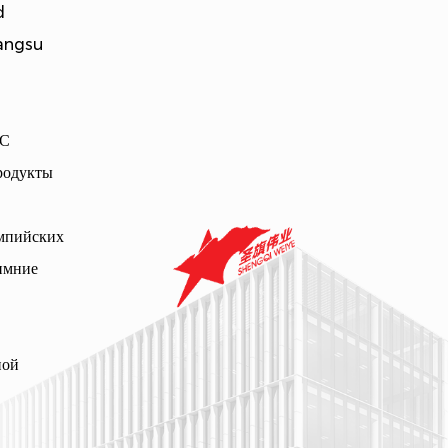
d
iangsu
 С
родукты
импийских
Зимние
ной