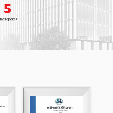
5
астерская