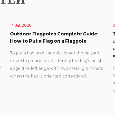
02 Jul, 2026
ide:
Типы флагштоков, типичная высота,
сопротивление ветру, замена веревки и
сравнение алюминия и стекловолокна:
alyard
полное практическое руководство
s hoist
Самый распространенный типы флагштоков К ни
rommets
относятся алюминий, стекловолокно, сталь и дерев
причем алюминий является доминирующим
выбором для жилого и коммерче...