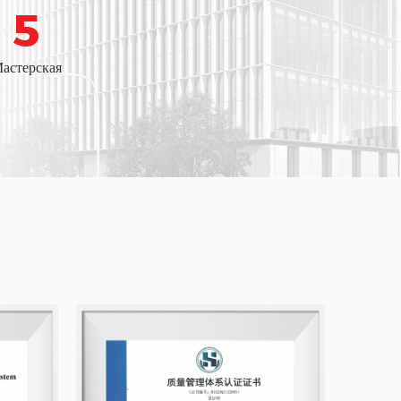
5
астерская