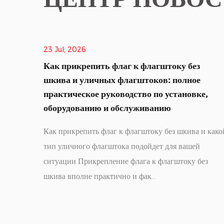
14 Jul, 2026
оку без
Outdoor Flagpoles Complete Gu
 полное
How to Put a Flag on a Flagpole
становке,
To put a flag on a flagpole, lower the h
(rope) to ground level, identify the flag'
з шкива и какой
edge (the left edge with two metal g
ля вашей
when the flag is oriented correctly wi...
гштоку без