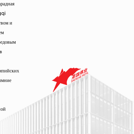
радная
gqi
твом и
ем
редовым
в
импийских
Зимние
ной