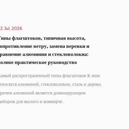
18 Jun, 2026
Флаг какого размера следует использовать
для флагштока длиной 20 футов и как
предотвратить наматывание флага вокруг
флагштока?
м
Основные характеристики для выбора, эксплуатации
о,
и обслуживания наружных флагштоков Выбор
размера флага для флагштока длиной 20 футов
представляет ...