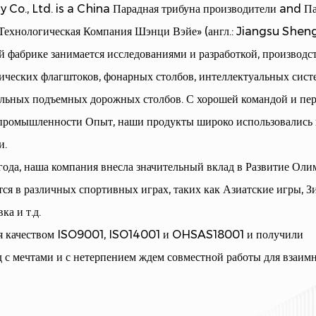
Co., Ltd. is a
China Парадная трибуна производители
and
Па
Технологическая Компания Шэнци Вэйе» (англ.: Jiangsu Shen
й фабрике занимается исследованиями и разработкой, производс
ических флагштоков, фонарных столбов, интеллектуальных сист
уальных подъемных дорожных столбов. С хорошей командой и пе
т промышленности Опыт, наши продукты широко использовались 
и.
ода, наша компания внесла значительный вклад в Развитие Ол
тся в различных спортивных играх, таких как Азиатские игры, 
а и т.д.
ия качеством ISO9001, ISO14001 и OHSAS18001 и получили
 с мечтами и с нетерпением ждем совместной работы для взаим